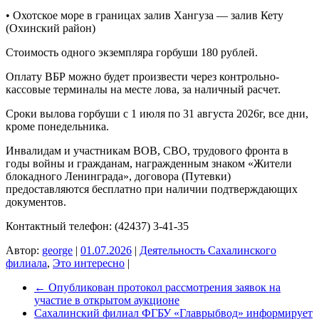
• Охотское море в границах залив Хангуза — залив Кету
(Охинский район)
Стоимость одного экземпляра горбуши 180 рублей.
Оплату ВБР можно будет произвести через контрольно-
кассовые терминалы на месте лова, за наличный расчет.
Сроки вылова горбуши с 1 июля по 31 августа 2026г, все дни,
кроме понедельника.
Инвалидам и участникам ВОВ, СВО, трудового фронта в
годы войны и гражданам, награжденным знаком «Жители
блокадного Ленинграда», договора (Путевки)
предоставляются бесплатно при наличии подтверждающих
документов.
Контактный телефон: (42437) 3-41-35
Автор:
george
|
01.07.2026
|
Деятельность Сахалинского
филиала
,
Это интересно
|
←
Опубликован протокол рассмотрения заявок на
участие в открытом аукционе
Сахалинский филиал ФГБУ «Главрыбвод» информирует