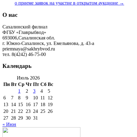
о приеме заявок на участие в открытом аукционе
→
О нас
Сахалинский филиал
ФГБУ «Главрыбвод»
693006,Сахалинская обл.
г. Южно-Сахалинск, ул. Емельянова, д. 43-а
priemnaya@sakhrybvod.ru
тел. 8(4242) 46-75-00
Календарь
Июль 2026
Пн
Вт
Ср
Чт
Пт
Сб
Вс
1
2
3
4
5
6
7
8
9
10
11
12
13
14
15
16
17
18
19
20
21
22
23
24
25
26
27
28
29
30
31
« Июн