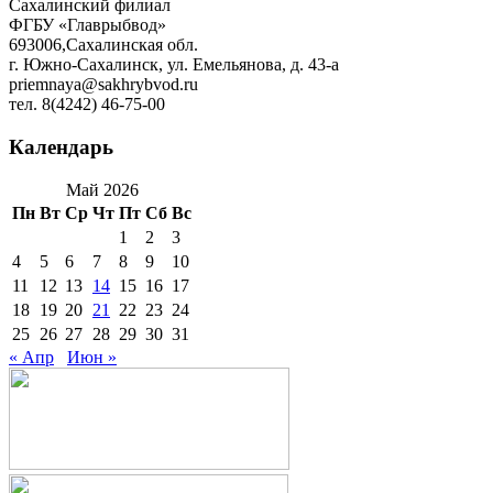
Сахалинский филиал
ФГБУ «Главрыбвод»
693006,Сахалинская обл.
г. Южно-Сахалинск, ул. Емельянова, д. 43-а
priemnaya@sakhrybvod.ru
тел. 8(4242) 46-75-00
Календарь
Май 2026
Пн
Вт
Ср
Чт
Пт
Сб
Вс
1
2
3
4
5
6
7
8
9
10
11
12
13
14
15
16
17
18
19
20
21
22
23
24
25
26
27
28
29
30
31
« Апр
Июн »