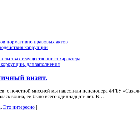
тов нормативно правовых актов
водействия коррупции
ательствах имущественного характера
коррупции, для заполнения
ничный визит.
героев, с почетной миссией мы навестили пенсионера ФГБУ «С
чалась война, ей было всего одиннадцать лет. В…
а
,
Это интересно
|