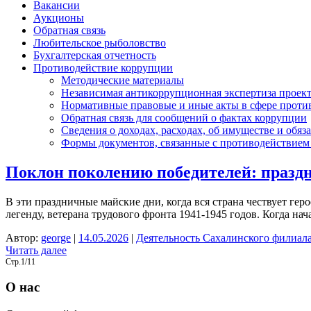
Вакансии
Аукционы
Обратная связь
Любительское рыболовство
Бухгалтерская отчетность
Противодействие коррупции
Методические материалы
Независимая антикоррупционная экспертиза проек
Нормативные правовые и иные акты в сфере проти
Обратная связь для сообщений о фактах коррупции
Сведения о доходах, расходах, об имуществе и обяз
Формы документов, связанные с противодействием 
Поклон поколению победителей: празд
В эти праздничные майские дни, когда вся страна чествует 
легенду, ветерана трудового фронта 1941-1945 годов. Когда на
Автор:
george
|
14.05.2026
|
Деятельность Сахалинского филиал
Читать далее
Стр.1/1
1
О нас